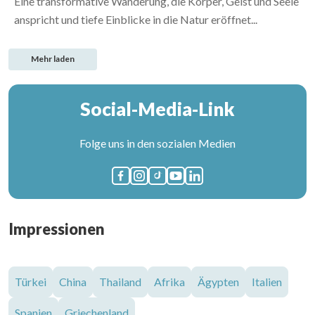
Eine transformative Wanderung, die Körper, Geist und Seele
anspricht und tiefe Einblicke in die Natur eröffnet...
Mehr laden
Social-Media-Link
Folge uns in den sozialen Medien
Impressionen
Türkei
China
Thailand
Afrika
Ägypten
Italien
Spanien
Griechenland